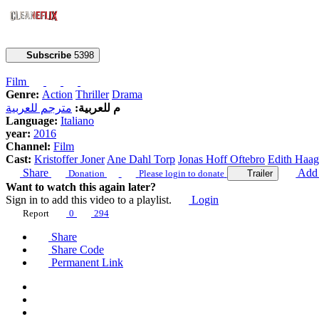
Subscribe
5398
Film
Genre:
Action
Thriller
Drama
م للعربية:
مترجم للعربية
Language:
Italiano
year:
2016
Channel:
Film
Cast:
Kristoffer Joner
Ane Dahl Torp
Jonas Hoff Oftebro
Edith Haa
Share
Add 
Donation
Please login to donate
Trailer
Want to watch this again later?
Sign in to add this video to a playlist.
Login
Report
0
294
Share
Share Code
Permanent Link