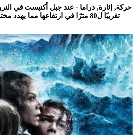
حركة, إثارة, دراما - عند جبل أكنيست في النر
تقريبًا ل80 مترًا في ارتفاعها مم