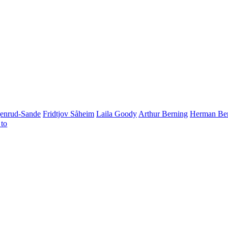
genrud-Sande
Fridtjov Såheim
Laila Goody
Arthur Berning
Herman Ber
to