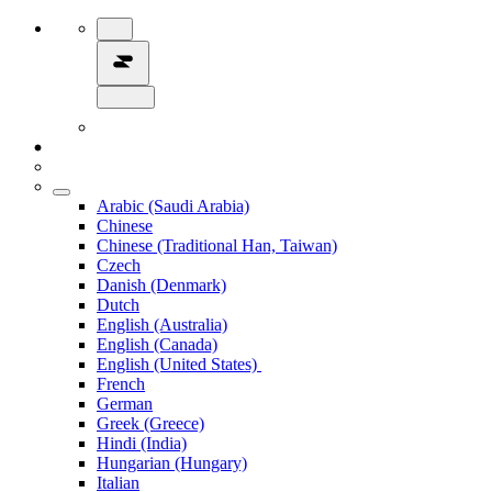
Arabic (Saudi Arabia)
Chinese
Chinese (Traditional Han, Taiwan)
Czech
Danish (Denmark)
Dutch
English (Australia)
English (Canada)
English (United States)
French
German
Greek (Greece)
Hindi (India)
Hungarian (Hungary)
Italian